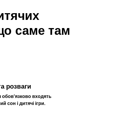
итячих
 що саме там
та розваги
я обов'язково входять
й сон і дитячі ігри.