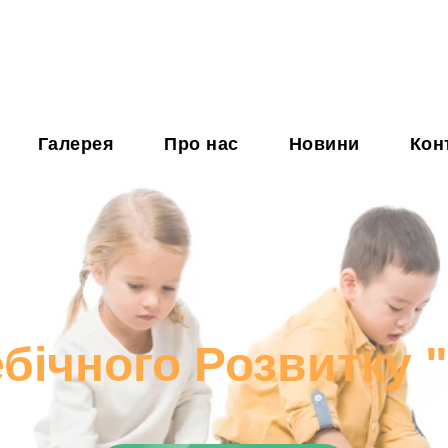
Галерея
Про нас
Новини
Кон
бічного Розвитку 