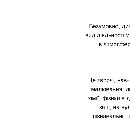
Безумовно, дит
вид діяльності 
в атмосферу
Це творчі, навч
малювання, ліп
хімії, фізики в 
залі, на ву
пізнавальні ,