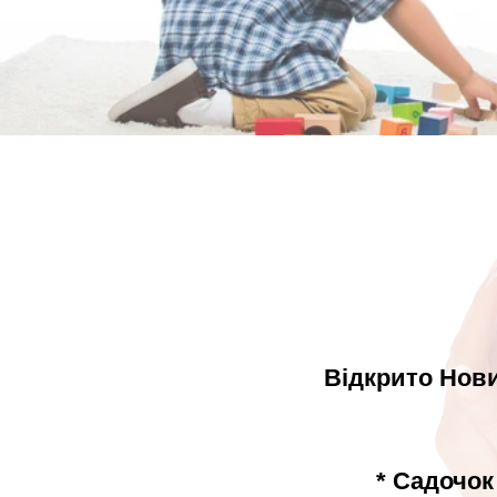
Відкрито Нови
* Садочок