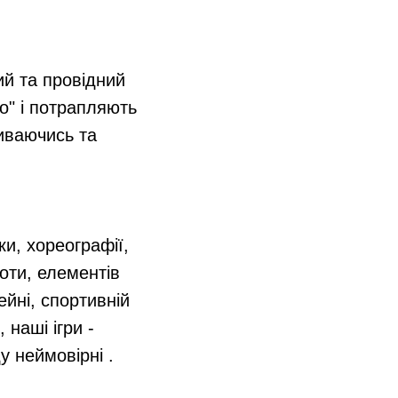
ий та провідний
о" і потрапляють
виваючись та
ки, хореографії,
моти, елементів
сейні, спортивній
 наші ігри -
у неймовірні .