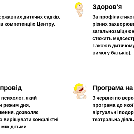
Здоров'я
ержавних дитячих садків,
За профілактико
 в компетенцію Центру.
різних захворюв
загальнозміцнюю
стежить медсест
Також в дитячому
вимогу батьків).
упровід
Програма на 
 психолог, який
З червня по вере
и режим дня,
програма до якої
ження, дозволяє
віртуальні подор
о вирішувати конфліктні
театральна діяль
між дітьми.