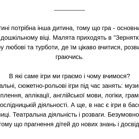
ині потрібна інша дитина, тому що гра - основн
у дошкільному віці. Малята приходять в "Зернятк
 любові та турботи, де їм цікаво вчитися, роз
граючись.
В які саме ігри ми граємо і чому вчимося?
альні, сюжетно-рольові ігри під час занять: музи
лення, аплікації, англійської мови, логіки, гра
дослідницькій діяльності. А ще, в нас є ігри в ба
лиці. Театральна діяльність і розваги. Безумовно,
 тому що прагнення дітей до нових знань і досвід