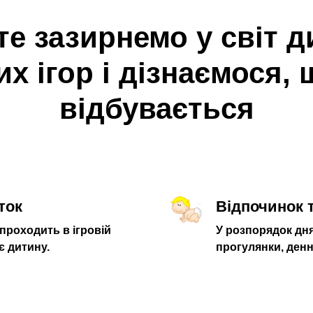
те зазирнемо у світ д
х ігор і дізнаємося,
відбувається
ток
Відпочинок 
проходить в ігровій
У розпорядок дн
є дитину.
прогулянки, денни